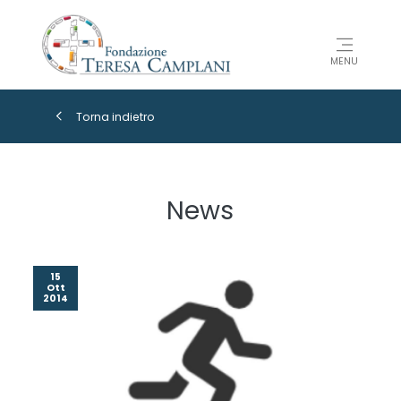
MENU
Torna indietro
News
15
Ott
2014