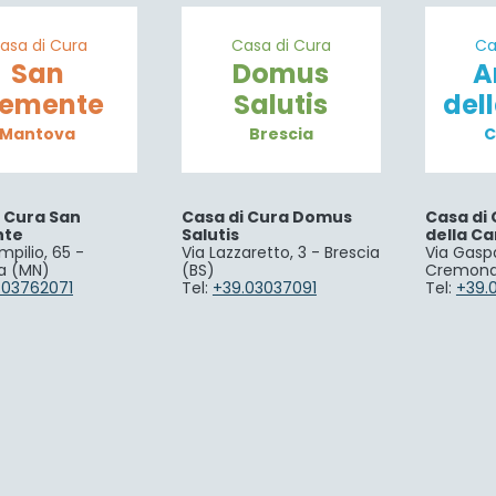
asa di Cura
Casa di Cura
Ca
San
Domus
A
lemente
Salutis
del
Mantova
Brescia
C
i Cura San
Casa di Cura Domus
Casa di 
nte
Salutis
della Ca
mpilio, 65 -
Via Lazzaretto, 3 - Brescia
Via Gaspa
a (MN)
(BS)
Cremona
.03762071
Tel:
+39.03037091
Tel:
+39.