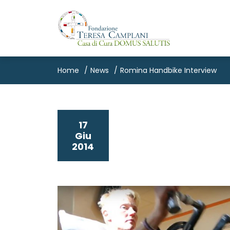
Home
News
Romina Handbike Interview
17
Giu
2014