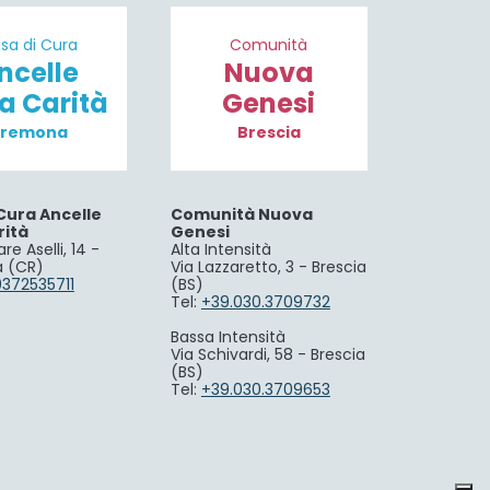
sa di Cura
Comunità
ncelle
Nuova
la Carità
Genesi
remona
Brescia
Cura Ancelle
Comunità Nuova
rità
Genesi
re Aselli, 14 -
Alta Intensità
 (CR)
Via Lazzaretto, 3 - Brescia
0372535711
(BS)
Tel:
+39.030.3709732
Bassa Intensità
Via Schivardi, 58 - Brescia
(BS)
Tel:
+39.030.3709653