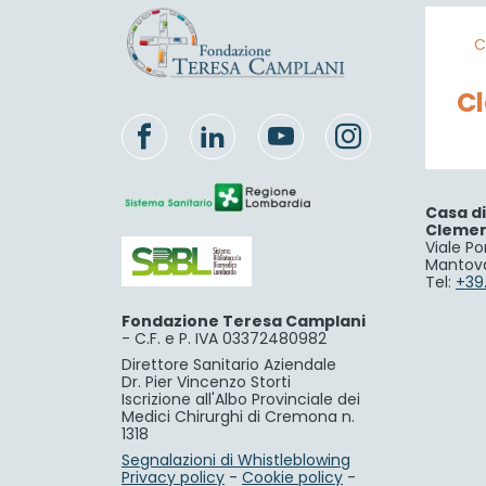
C
C
Casa d
Cleme
Viale Po
Mantov
Tel:
+39
Fondazione Teresa Camplani
-
C.F. e P. IVA 03372480982
Direttore Sanitario Aziendale
Dr. Pier Vincenzo Storti
Iscrizione all'Albo Provinciale dei
Medici Chirurghi di Cremona n.
1318
Segnalazioni di Whistleblowing
Privacy policy
-
Cookie policy
-