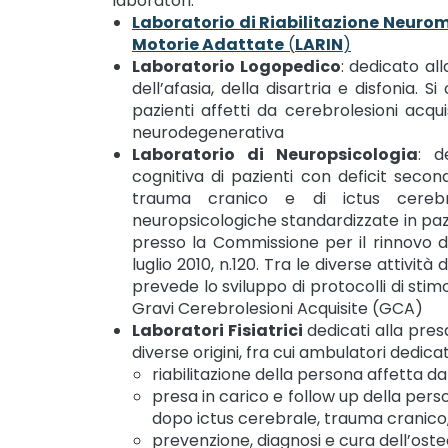
laboratori:
Laboratorio di Riabilitazione Neuro
Motorie Adattate
(
LARIN
)
Laboratorio Logopedico
: dedicato al
dell’afasia, della disartria e disfonia. Si
pazienti affetti da cerebrolesioni acqu
neurodegenerativa
Laboratorio di Neuropsicologia
: d
cognitiva di pazienti con deficit secon
trauma cranico e di ictus cerebri.
neuropsicologiche standardizzate in paz
presso la Commissione per il rinnovo d
luglio 2010, n.120. Tra le diverse attività
prevede lo sviluppo di protocolli di stim
Gravi Cerebrolesioni Acquisite (GCA)
Laboratori Fisiatrici
dedicati alla presa
diverse origini, fra cui ambulatori dedicat
riabilitazione della persona affetta da
presa in carico e follow up della pers
dopo ictus cerebrale, trauma cranico, 
prevenzione, diagnosi e cura dell’ost