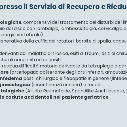
presso il Servizio di Recupero e Rie
rologiche
, comprensivi del trattamento dei disturbi del l
ie del disco con lombalgia, lombosciatalgia, cervicalgia 
 chirurgia vertebrale)
erativa della cuffia dei rotatori, borsite di spalla, capsulit
derivanti da: malattia artrosica, esiti di traumi, esiti di ch
sturali congeniti od acquisiti
residua difficoltà motoria derivante da tetraplegia o pa
lare
(arteriopatia obliterante degli arti inferiori, amputazi
 linfedema
post-chirurgico e flebopatie in genere (linfe
-ginecologica
(incontinenza urinaria) e fecale
atologiche
(Artrite Reumatoide, Spondilite Anchilosante, 
hio cadute accidentali nel paziente geriatrico
.