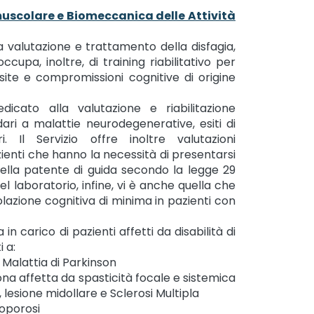
muscolare e Biomeccanica delle Attività
la valutazione e trattamento della disfagia,
 occupa, inoltre, di training riabilitativo per
isite e compromissioni cognitive di origine
edicato alla valutazione e riabilitazione
dari a malattie neurodegenerative, esiti di
 Il Servizio offre inoltre valutazioni
ienti che hanno la necessità di presentarsi
ella patente di guida secondo la legge 29
 del laboratorio, infine, vi è anche quella che
olazione cognitiva di minima in pazienti con
 in carico di pazienti affetti da disabilità di
i a:
 Malattia di Parkinson
ona affetta da spasticità focale e sistemica
lesione midollare e Sclerosi Multipla
eoporosi