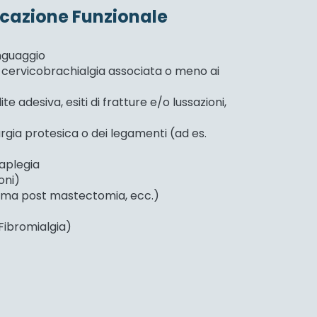
ducazione Funzionale
inguaggio
e cervicobrachialgia associata o meno ai
e adesiva, esiti di fratture e/o lussazioni,
irurgia protesica o dei legamenti (ad es.
raplegia
oni)
dema post mastectomia, ecc.)
Fibromialgia)