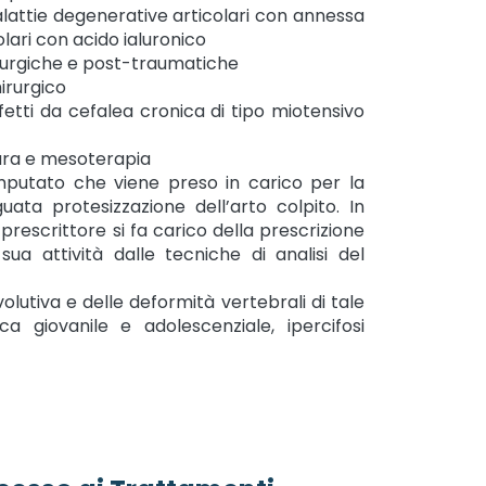
lattie degenerative articolari con annessa
colari con acido ialuronico
irurgiche e post-traumatiche
irurgico
ffetti da cefalea cronica di tipo miotensivo
ura e mesoterapia
mputato che viene preso in carico per la
uata protesizzazione dell’arto colpito. In
prescrittore si fa carico della prescrizione
ua attività dalle tecniche di analisi del
olutiva e delle deformità vertebrali di tale
ica giovanile e adolescenziale, ipercifosi