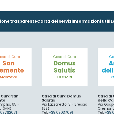
ione trasparente
Carta dei servizi
Informazioni utili
L
asa di Cura
Casa di Cura
Ca
San
Domus
A
lemente
Salutis
del
Mantova
Brescia
C
i Cura San
Casa di Cura Domus
Casa di 
nte
Salutis
della Ca
mpilio, 65 -
Via Lazzaretto, 3 - Brescia
Via Gaspa
a (MN)
(BS)
Cremona
.03762071
Tel:
+39.03037091
Tel:
+39.