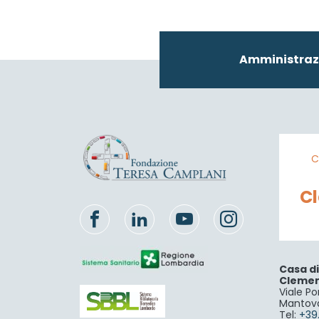
Amministraz
C
C
Casa d
Cleme
Viale Po
Mantov
Tel:
+39