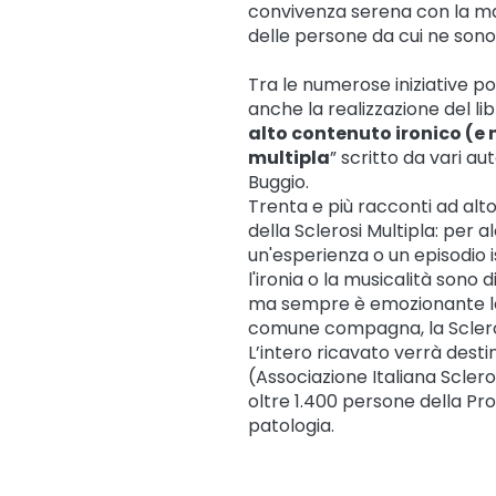
convivenza serena con la mala
delle persone da cui ne sono
Tra le numerose iniziative por
anche la realizzazione del lib
alto contenuto ironico (e 
multipla
” scritto da vari a
Buggio.
Trenta e più racconti ad alt
della Sclerosi Multipla: per a
un'esperienza o un episodio iso
l'ironia o la musicalità sono 
ma sempre è emozionante le 
comune compagna, la Scleros
L’intero ricavato verrà destin
(Associazione Italiana Sclero
oltre 1.400 persone della Pr
patologia.