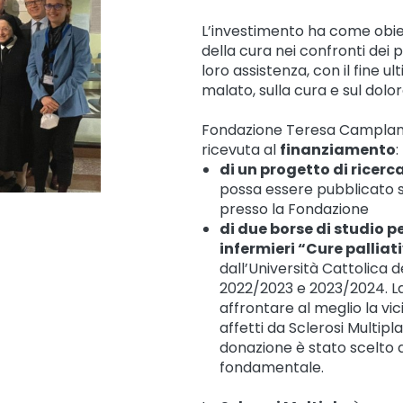
L’investimento ha come obiet
della cura nei confronti dei p
loro assistenza, con il fine u
malato, sulla cura e sul dolor
Fondazione Teresa Camplani
ricevuta al
finanziamento
:
di un progetto di ricerc
possa essere pubblicato su 
presso la Fondazione
di due borse di studio p
infermieri “Cure palliati
dall’Università Cattolica 
2022/2023 e 2023/2024. La
affrontare al meglio la vi
affetti da Sclerosi Multip
donazione è stato scelto 
fondamentale.