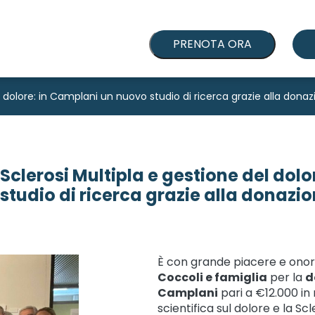
PRENOTA ORA
l dolore: in Camplani un nuovo studio di ricerca grazie alla donaz
Sclerosi Multipla e gestione del dol
studio di ricerca grazie alla donazi
È con grande piacere e onor
Coccoli e famiglia
per la
d
Camplani
pari a €12.000 in r
scientifica sul dolore e la Scl