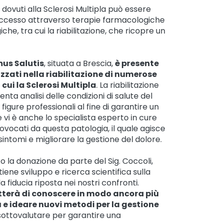
dovuti alla Sclerosi Multipla può essere
uccesso attraverso terapie farmacologiche
he, tra cui la riabilitazione, che ricopre un
us Salutis
, situata a Brescia,
è presente
izzati nella riabilitazione di numerose
 cui la Sclerosi Multipla
. La riabilitazione
nta analisi delle condizioni di salute del
figure professionali al fine di garantire un
 vi è anche lo specialista esperto in cure
rovocati da questa patologia, il quale agisce
i sintomi e migliorare la gestione del dolore.
o la donazione da parte del Sig. Coccoli,
ene sviluppo e ricerca scientifica sulla
la fiducia riposta nei nostri confronti.
etterà di conoscere in modo ancora più
 e ideare nuovi metodi per la gestione
sottovalutare per garantire una