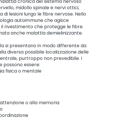
alattia cronica del sistema nervoso
llo, midollo spinale e nervi ottici,
 di lesioni lungo le fibre nervose. Nello
patologia autoimmune che agisce
 il rivestimento che protegge le fibre
ata anche malattia demielinizzante.
ipla si presentano in modo differente da
la diversa possibile localizzazione delle
entrale, purtroppo non prevedibile. I
me possono essere:
ia fisica o mentale
ll’attenzione o alla memoria
co
coordinazione