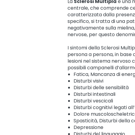
La
Sclerosi Multipla
è una m
centrale, che comprende cerve
caratterizzata dalla presenza
specifico, si tratta di una 
negativamente sulla mielina,
nervose, per questo denomin
I sintomi della Sclerosi Mult
persona a persona, in base al
lesioni nel sistema nervoso c
possibili campanelli d’allar
Fatica, Mancanza di energ
Disturbi visivi
Disturbi delle sensibilità
Disturbi intestinali
Disturbi vescicali
Disturbi cognitivi legati a
Dolore muscoloscheletri
Spasticità, Disturbi della 
Depressione
Disturbi del linguaggio