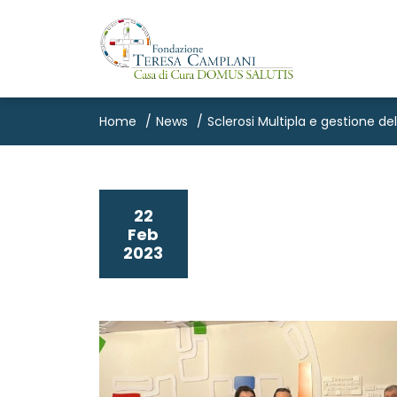
Home
News
Sclerosi Multipla e gestione de
22
Feb
2023