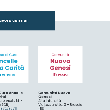
avora con noi
sa di Cura
Comunità
ncelle
Nuova
la Carità
Genesi
remona
Brescia
Cura Ancelle
Comunità Nuova
rità
Genesi
re Aselli, 14 -
Alta Intensità
 (CR)
Via Lazzaretto, 3 - Brescia
0372535711
(BS)