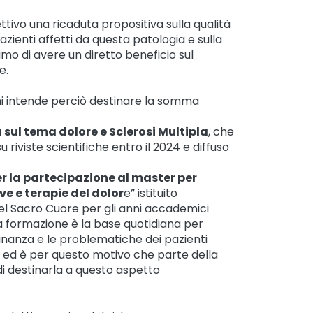
tivo una ricaduta propositiva sulla qualità
azienti affetti da questa patologia e sulla
ltimo di avere un diretto beneficio sul
e.
 intende perciò destinare la somma
a sul tema dolore e Sclerosi Multipla
, che
riviste scientifiche entro il 2024 e diffuso
er la partecipazione al master per
ve e terapie del dolor
e” istituito
del Sacro Cuore per gli anni accademici
 formazione è la base quotidiana per
cinanza e le problematiche dei pazienti
la ed è per questo motivo che parte della
di destinarla a questo aspetto