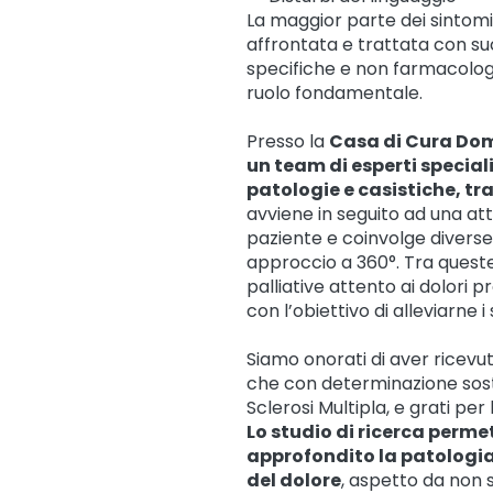
La maggior parte dei sintomi 
affrontata e trattata con s
specifiche e non farmacologic
ruolo fondamentale.
Presso la
Casa di Cura Dom
un team di esperti special
patologie e casistiche, tra
avviene in seguito ad una atte
paziente e coinvolge diverse 
approccio a 360°. Tra queste
palliative attento ai dolori p
con l’obiettivo di alleviarne 
Siamo onorati di aver ricevut
che con determinazione sosti
Sclerosi Multipla, e grati per 
Lo studio di ricerca perm
approfondito la patologia
del dolore
, aspetto da non 