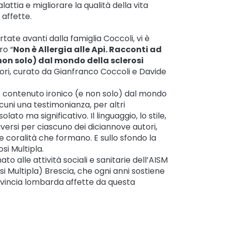
ttia e migliorare la qualità della vita
 affette.
tate avanti dalla famiglia Coccoli, vi è
ro “
Non è Allergia alle Api. Racconti ad
non solo) dal mondo della sclerosi
utori, curato da Gianfranco Coccoli e Davide
o contenuto ironico (e non solo) dal mondo
lcuni una testimonianza, per altri
lato ma significativo. Il linguaggio, lo stile,
diversi per ciascuno dei diciannove autori,
coralità che formano. E sullo sfondo la
i Multipla.
ato alle attività sociali e sanitarie dell’AISM
si Multipla) Brescia, che ogni anni sostiene
ovincia lombarda affette da questa