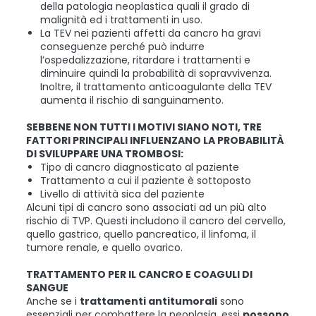
della patologia neoplastica quali il grado di
malignità ed i trattamenti in uso.
La TEV nei pazienti affetti da cancro ha gravi
conseguenze perché può indurre
l’ospedalizzazione, ritardare i trattamenti e
diminuire quindi la probabilità di sopravvivenza.
Inoltre, il trattamento anticoagulante della TEV
aumenta il rischio di sanguinamento.
SEBBENE NON TUTTI I MOTIVI SIANO NOTI, TRE
FATTORI PRINCIPALI INFLUENZANO LA PROBABILITÀ
DI SVILUPPARE UNA TROMBOSI:
Tipo di cancro diagnosticato al paziente
Trattamento a cui il paziente è sottoposto
Livello di attività sica del paziente
Alcuni tipi di cancro sono associati ad un più alto
rischio di TVP. Questi includono il cancro del cervello,
quello gastrico, quello pancreatico, il linfoma, il
tumore renale, e quello ovarico.
TRATTAMENTO PER IL CANCRO E COAGULI DI
SANGUE
Anche se i
trattamenti antitumorali
sono
essenziali per combattere la neoplasia, essi
possono