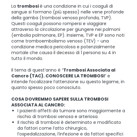
La
trombosi
è una condizione in cui i coaguli di
sangue si formano (più spesso) nelle vene profonde
della gamba (trombosi venosa profonda, TVP).
Questi coaguli possono rompersi e viaggiare
attraverso la circolazione per giungere nei polmoni
(embolia polmonare, EP). Insieme, TVP e EP sono noti
come tromboembolismo venoso (TEV) - una
condizione medica pericolosa e potenzialmente
mortale che causa il decesso di 1 persona su 4 in
tutto il mondo.
Il tema di quest’anno è “
Trombosi Associata al
Cancro (TAC). CONOSCERE LA TROMBOSI
” e
intende focalizzare l’attenzione su questo legame, in
quanto spesso poco conosciuto.
COSA DOVREMMO SAPERE SULLA TROMBOSI
ASSOCIATA AL CANCRO:
I pazienti affetti da tumore sono maggiormente a
rischio di trombosi venosa e arteriosa.
Il rischio di trombosi è determinato e modificato
da fattori come l’atto chirurgico,
l’ospedalizzazione, l’infezione e da fattori specifici