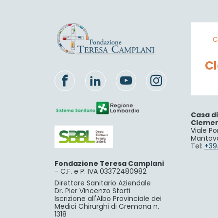
C
C
Casa d
Cleme
Viale Po
Mantov
Tel:
+39
Fondazione Teresa Camplani
-
C.F. e P. IVA 03372480982
Direttore Sanitario Aziendale
Dr. Pier Vincenzo Storti
Iscrizione all'Albo Provinciale dei
Medici Chirurghi di Cremona n.
1318