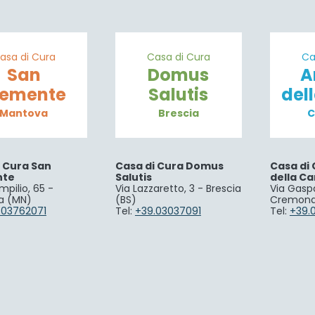
asa di Cura
Casa di Cura
Ca
San
Domus
A
lemente
Salutis
del
Mantova
Brescia
C
i Cura San
Casa di Cura Domus
Casa di 
nte
Salutis
della Ca
mpilio, 65 -
Via Lazzaretto, 3 - Brescia
Via Gaspa
a (MN)
(BS)
Cremona
.03762071
Tel:
+39.03037091
Tel:
+39.