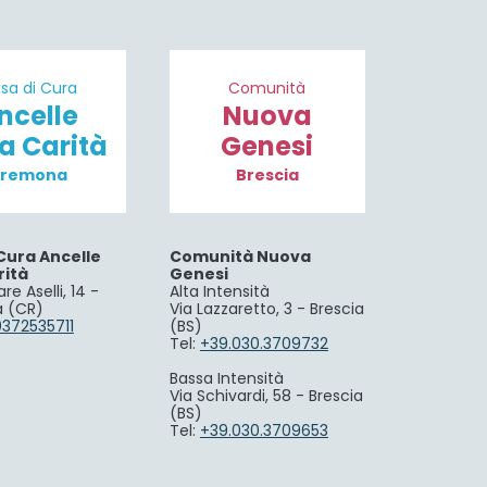
sa di Cura
Comunità
ncelle
Nuova
la Carità
Genesi
remona
Brescia
Cura Ancelle
Comunità Nuova
rità
Genesi
re Aselli, 14 -
Alta Intensità
 (CR)
Via Lazzaretto, 3 - Brescia
0372535711
(BS)
Tel:
+39.030.3709732
Bassa Intensità
Via Schivardi, 58 - Brescia
(BS)
Tel:
+39.030.3709653