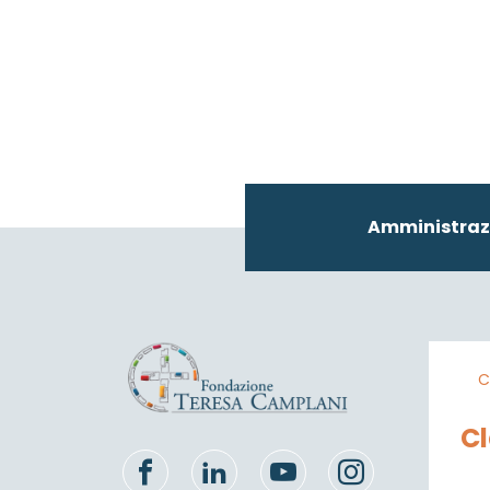
Amministraz
C
C