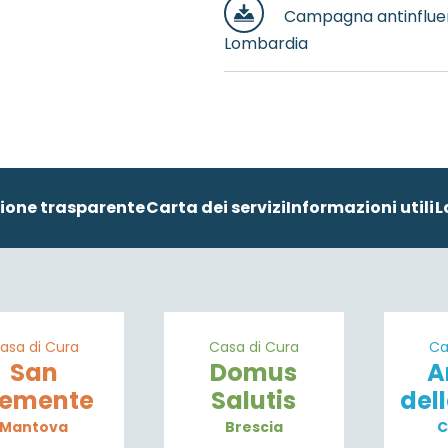
Campagna antinfluen
Lombardia
ione trasparente
Carta dei servizi
Informazioni utili
L
asa di Cura
Casa di Cura
Ca
San
Domus
A
lemente
Salutis
del
Mantova
Brescia
C