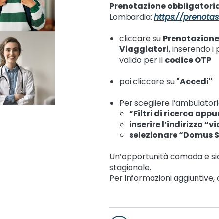
Prenotazione obbligatori
Lombardia:
https://prenotas
cliccare su
Prenotazione
Viaggiatori
, inserendo i 
valido per il
codice OTP
poi cliccare su
"Accedi"
Per scegliere l’ambulatori
“Filtri di ricerca ap
inserire l’indirizzo “v
selezionare “Domus S
Un’opportunità comoda e sic
stagionale.
Per informazioni aggiuntive, 