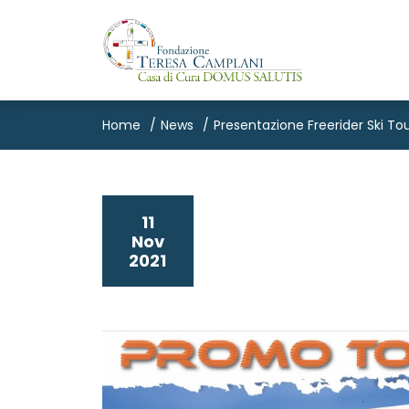
Home
News
Presentazione Freerider Ski To
11
Nov
2021