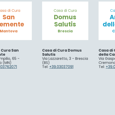
asa di Cura
Casa di Cura
Ca
San
Domus
A
lemente
Salutis
del
Mantova
Brescia
C
i Cura San
Casa di Cura Domus
Casa di 
nte
Salutis
della Ca
mpilio, 65 -
Via Lazzaretto, 3 - Brescia
Via Gaspa
a (MN)
(BS)
Cremona
.03762071
Tel:
+39.03037091
Tel:
+39.