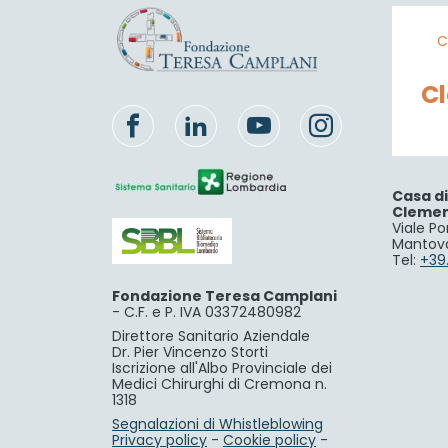
C
C
Casa d
Cleme
Viale Po
Mantov
Tel:
+39
Fondazione Teresa Camplani
-
C.F. e P. IVA 03372480982
Direttore Sanitario Aziendale
Dr. Pier Vincenzo Storti
Iscrizione all'Albo Provinciale dei
Medici Chirurghi di Cremona n.
1318
Segnalazioni di Whistleblowing
Privacy policy
-
Cookie policy
-