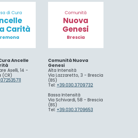
sa di Cura
Comunità
ncelle
Nuova
la Carità
Genesi
remona
Brescia
Cura Ancelle
Comunità Nuova
rità
Genesi
re Aselli, 14 -
Alta Intensità
 (CR)
Via Lazzaretto, 3 - Brescia
0372535711
(BS)
Tel:
+39.030.3709732
Bassa Intensità
Via Schivardi, 58 - Brescia
(BS)
Tel:
+39.030.3709653