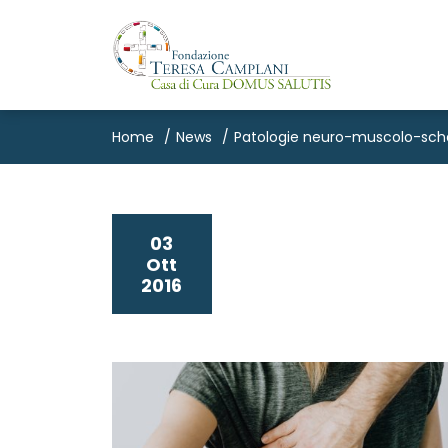
Home
News
Patologie neuro-muscolo-schel
03
Ott
2016