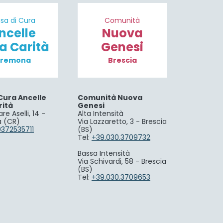
sa di Cura
Comunità
ncelle
Nuova
la Carità
Genesi
remona
Brescia
Cura Ancelle
Comunità Nuova
rità
Genesi
re Aselli, 14 -
Alta Intensità
 (CR)
Via Lazzaretto, 3 - Brescia
0372535711
(BS)
Tel:
+39.030.3709732
Bassa Intensità
Via Schivardi, 58 - Brescia
(BS)
Tel:
+39.030.3709653