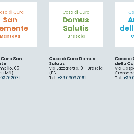
asa di Cura
Casa di Cura
Ca
San
Domus
A
lemente
Salutis
del
Mantova
Brescia
C
i Cura San
Casa di Cura Domus
Casa di 
nte
Salutis
della Ca
mpilio, 65 -
Via Lazzaretto, 3 - Brescia
Via Gaspa
a (MN)
(BS)
Cremona
.03762071
Tel:
+39.03037091
Tel:
+39.