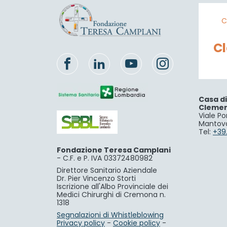
C
C
Casa d
Cleme
Viale Po
Mantov
Tel:
+39
Fondazione Teresa Camplani
-
C.F. e P. IVA 03372480982
Direttore Sanitario Aziendale
Dr. Pier Vincenzo Storti
Iscrizione all'Albo Provinciale dei
Medici Chirurghi di Cremona n.
1318
Segnalazioni di Whistleblowing
Privacy policy
-
Cookie policy
-