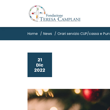
Home
News
Orari servizio CUP/cassa e Punto
21
Dic
2022