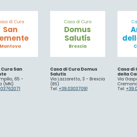
asa di Cura
Casa di Cura
Ca
San
Domus
A
lemente
Salutis
del
Mantova
Brescia
C
i Cura San
Casa di Cura Domus
Casa di 
nte
Salutis
della Ca
mpilio, 65 -
Via Lazzaretto, 3 - Brescia
Via Gaspa
a (MN)
(BS)
Cremona
.03762071
Tel:
+39.03037091
Tel:
+39.