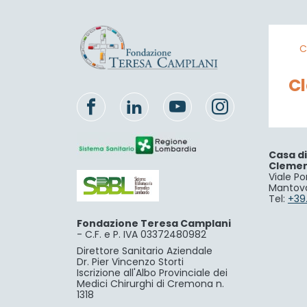
C
C
Casa d
Cleme
Viale Po
Mantov
Tel:
+39
Fondazione Teresa Camplani
-
C.F. e P. IVA 03372480982
Direttore Sanitario Aziendale
Dr. Pier Vincenzo Storti
Iscrizione all'Albo Provinciale dei
Medici Chirurghi di Cremona n.
1318