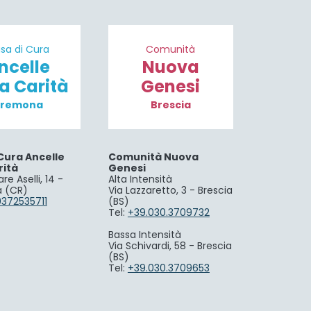
sa di Cura
Comunità
ncelle
Nuova
la Carità
Genesi
remona
Brescia
Cura Ancelle
Comunità Nuova
rità
Genesi
re Aselli, 14 -
Alta Intensità
 (CR)
Via Lazzaretto, 3 - Brescia
0372535711
(BS)
Tel:
+39.030.3709732
Bassa Intensità
Via Schivardi, 58 - Brescia
(BS)
Tel:
+39.030.3709653