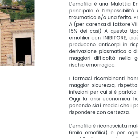
L’emofilia è una Malattia E
principale è l’impossibili
traumatico e/o una ferita. Pre
A (per carenza di fattore VIII
15% dei casi) A questa tipo
emofilici con INIBITORE, ci
producono anticorpi in risp
derivazione plasmatica o di 
maggiori difficoltà nella 
rischio emorragico.
I farmaci ricombinanti ha
maggior sicurezza, rispetto
infezioni per cui si è parlato
Oggi la crisi economica h
ponendo sia i medici che i paz
rispondere con certezza.
L’emofilia è riconosciuta malat
6mila emofilici) e per ogn