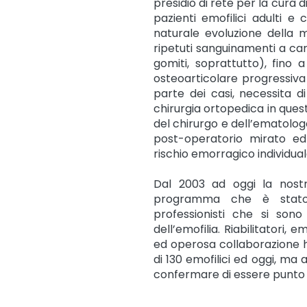
presidio di rete per la cura d
pazienti emofilici adulti e 
naturale evoluzione della m
ripetuti sanguinamenti a cari
gomiti, soprattutto), fino
osteoarticolare progressiva
parte dei casi, necessita di
chirurgia ortopedica in ques
del chirurgo e dell’ematolo
post-operatorio mirato ed 
rischio emorragico individual
Dal 2003 ad oggi la nos
programma che è stato 
professionisti che si sono
dell’emofilia. Riabilitatori,
ed operosa collaborazione 
di 130 emofilici ed oggi, ma 
confermare di essere punto di