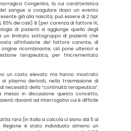
morragica Congenita, la cui caratteristica
tà del sangue a coagulare dopo un evento
sente già alla nascita, può essere di 2 tipi:
, 85% dei casi) B (per carenza di fattore IX,
logia di pazienti si aggiunge quella degli
oè un limitato sottogruppo di pazienti che
osta all’infusione del fattore carente, di
origine ricombinante; ciò pone ulteriori e
gestione terapeutica, per l’incrementato
nno un costo elevato ma hanno mostrato
 ai plasma derivati, nella trasmissione di
 di necessità della “continuità terapeutica”.
a messo in discussione questo concetto,
ienti davanti ad interrogativi cui è difficile
tia rara (in Italia si calcola ci siano dai 5 ai
i Regione è stato individuato almeno un