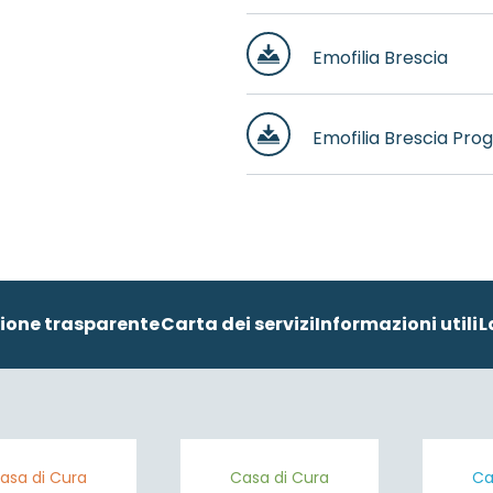
Emofilia Brescia
Emofilia Brescia Pr
ione trasparente
Carta dei servizi
Informazioni utili
L
asa di Cura
Casa di Cura
Ca