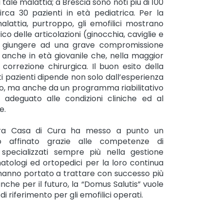
i tale malattia; a Brescia sono noti più di 100
circa 30 pazienti in età pediatrica. Per la
alattia, purtroppo, gli emofilici mostrano
co delle articolazioni (ginocchia, caviglie e
 a giungere ad una grave compromissione
 anche in età giovanile che, nella maggior
 correzione chirurgica. Il buon esito della
ti pazienti dipende non solo dall’esperienza
go, ma anche da un programma riabilitativo
adeguato alle condizioni cliniche ed al
e.
tra Casa di Cura ha messo a punto un
affinato grazie alle competenze di
 specializzati sempre più nella gestione
 ematologi ed ortopedici per la loro continua
hanno portato a trattare con successo più
anche per il futuro, la “Domus Salutis” vuole
 riferimento per gli emofilici operati.