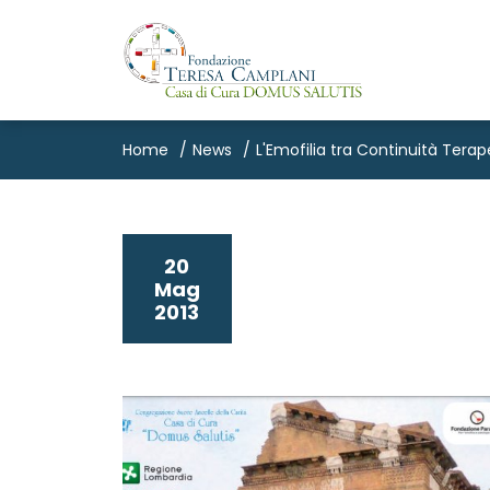
Home
News
L'Emofilia tra Continuità Terap
20
Mag
2013