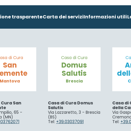
ione trasparente
Carta dei servizi
Informazioni utili
L
asa di Cura
Casa di Cura
Ca
San
Domus
A
lemente
Salutis
del
Mantova
Brescia
C
i Cura San
Casa di Cura Domus
Casa di 
nte
Salutis
della Ca
mpilio, 65 -
Via Lazzaretto, 3 - Brescia
Via Gaspa
a (MN)
(BS)
Cremona
.03762071
Tel:
+39.03037091
Tel:
+39.