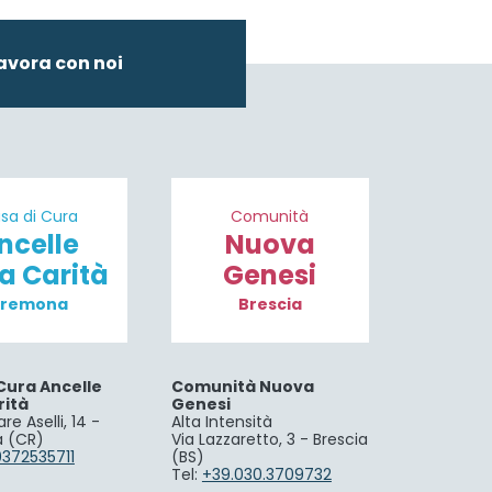
avora con noi
sa di Cura
Comunità
ncelle
Nuova
la Carità
Genesi
remona
Brescia
Cura Ancelle
Comunità Nuova
rità
Genesi
re Aselli, 14 -
Alta Intensità
 (CR)
Via Lazzaretto, 3 - Brescia
0372535711
(BS)
Tel:
+39.030.3709732