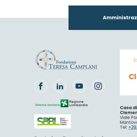
Amministraz
C
C
Casa d
Cleme
Viale Po
Mantov
Tel:
+39